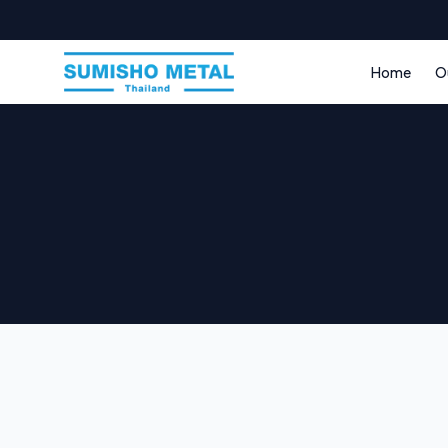
Home
O