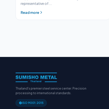
representative of ...
Read more
Thailand's premier steel service center. Precision
processing to international standards.
ISO 9001:2015