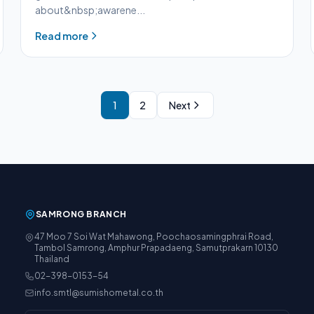
about&nbsp;awarene...
Read more
1
2
Next
SAMRONG BRANCH
47 Moo 7 Soi Wat Mahawong, Poochaosamingphrai Road,
Tambol Samrong, Amphur Prapadaeng, Samutprakarn 10130
Thailand
02-398-0153-54
info.smtl@sumishometal.co.th