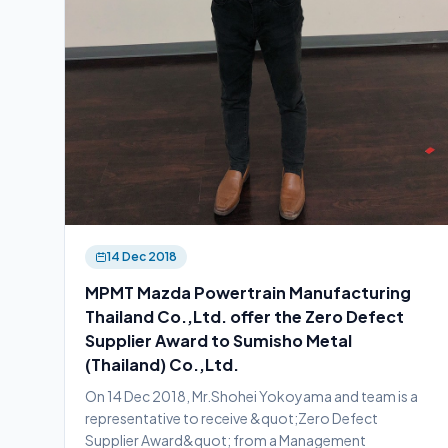
14 Dec 2018
MPMT Mazda Powertrain Manufacturing
Thailand Co.,Ltd. offer the Zero Defect
Supplier Award to Sumisho Metal
(Thailand) Co.,Ltd.
On 14 Dec 2018, Mr.Shohei Yokoyama and team is a
representative to receive &quot;Zero Defect
Supplier Award&quot; from a Management