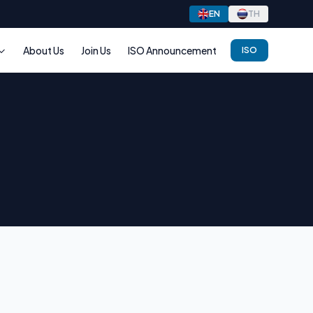
EN
TH
About Us
Join Us
ISO Announcement
ISO