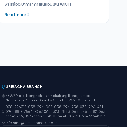
ฟรี สล็อต บาคาร่า คาสิโนออนไลน์ JQK41
Read more
SRIRACHA BRANCH
789/2 Moo 1 Nongkoh-Laemchabang Road, Tambol
Nongkham, Amphur Sriracha Chonburi 20230 Thailand
038-296318, 038-296-058, 038-296-238, 038-296-431,
090-880-7564 TO 67 063-323-7883, 063-345-5182, 063-
345-5286, 063-345-8938, 063-3458346, 063-345-8256
info.smtl@sumishometal.co.th