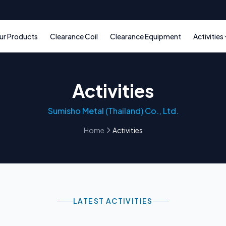
ur Products
Clearance Coil
Clearance Equipment
Activities
Activities
Sumisho Metal (Thailand) Co., Ltd.
Home
Activities
LATEST ACTIVITIES